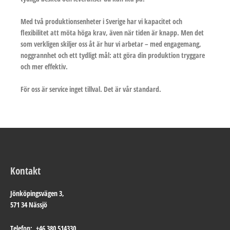
Med två produktionsenheter i Sverige har vi kapacitet och
flexibilitet att möta höga krav, även när tiden är knapp. Men det
som verkligen skiljer oss åt är hur vi arbetar – med engagemang,
noggrannhet och ett tydligt mål: att göra din produktion tryggare
och mer effektiv.
För oss är service inget tillval. Det är vår standard.
Kontakt
Jönköpingsvägen 3,
571 34 Nässjö
Telefon: +46 380 514330