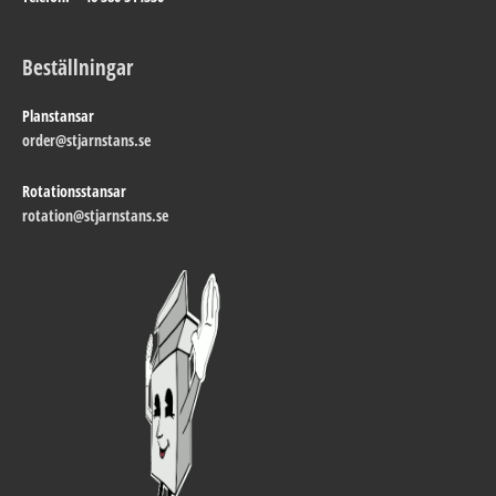
Beställningar
Planstansar
order@
stjarnstans.se
Rotationsstansar
rotation@
stjarnstans.se